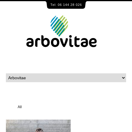
Tel: 06 144 28 026
overspannen, psychische
klachten, werknemer
Psychische klachten en
werk
All